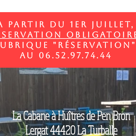
A Partir du 1er juillet,
ESERVATION OBLIGATOIR
 rubrique "réservation
au 06.52.97.74.44
La Cabane à Huîtres de Pen Bron
Lergat 44420 La Turballe