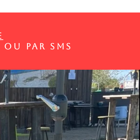
E
" ou par sms