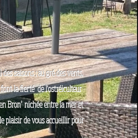
 des saisons ; au gré des vents,
ont la fierté de l'ostréiculteur
Pen Bron" nichée entre la mer et
e plaisir de vous accueillir pour