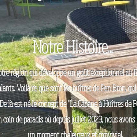
Notre Histoire...
tre région qui développe un goût exceptionnel au fil
ants. Voilà ce que sont les huîtres de Pen Bron, qui f
 De là est né le concept de "La Cabane à Huîtres de 
 coin de paradis où depuis juillet 2023, nous avons l
un moment chaleureux et convivial.